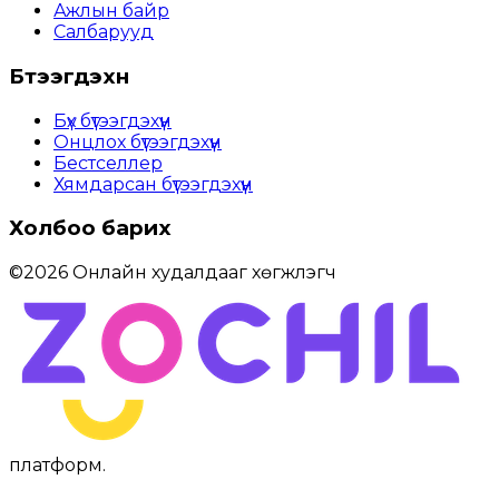
Ажлын байр
Салбарууд
Бүтээгдэхүүн
Бүх бүтээгдэхүүн
Онцлох бүтээгдэхүүн
Бестселлер
Хямдарсан бүтээгдэхүүн
Холбоо барих
©
2026
Онлайн худалдааг хөгжүүлэгч
платформ
.