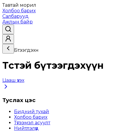
Тавтай морил
Холбоо барих
Салбарууд
Ажлын байр
Бүтээгдэхүүн
Төстэй бүтээгдэхүүн
Цааш үзэх
Туслах цэс
Бидний тухай
Холбоо барих
Түгээмэл асуулт
Нийтлэлүүд