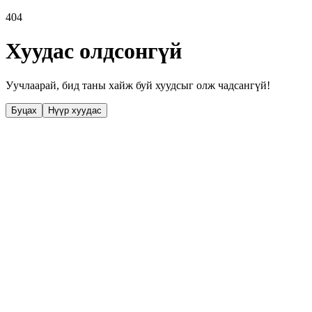
404
Хуудас олдсонгүй
Уучлаарай, бид таны хайж буй хуудсыг олж чадсангүй!
Буцах
Нүүр хуудас