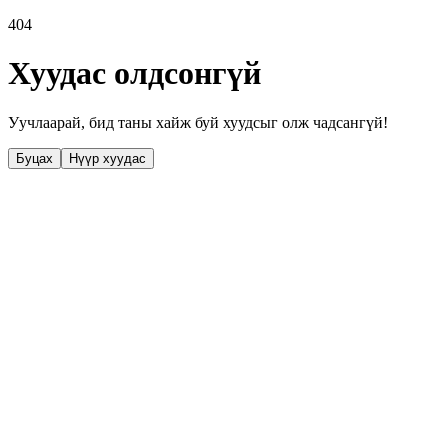
404
Хуудас олдсонгүй
Уучлаарай, бид таны хайж буй хуудсыг олж чадсангүй!
Буцах
Нүүр хуудас