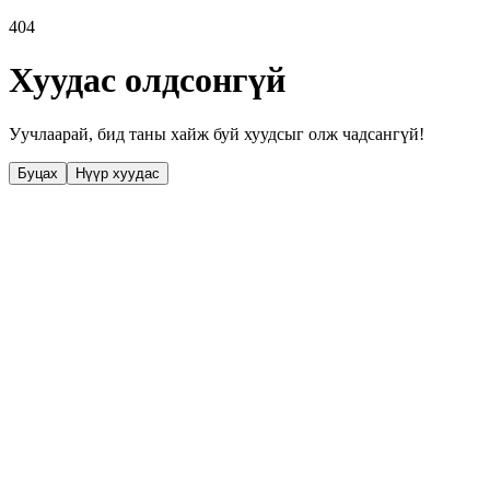
404
Хуудас олдсонгүй
Уучлаарай, бид таны хайж буй хуудсыг олж чадсангүй!
Буцах
Нүүр хуудас