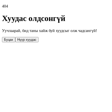
404
Хуудас олдсонгүй
Уучлаарай, бид таны хайж буй хуудсыг олж чадсангүй!
Буцах
Нүүр хуудас