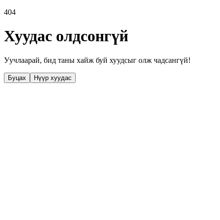
404
Хуудас олдсонгүй
Уучлаарай, бид таны хайж буй хуудсыг олж чадсангүй!
Буцах
Нүүр хуудас