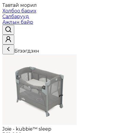
Тавтай морил
Холбоо барих
Салбарууд
Ажлын байр
Бүтээгдэхүүн
Joie - kubbie™ sleep