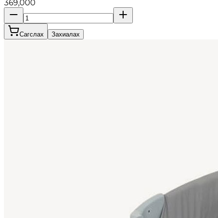
369,000
Сагслах
Захиалах