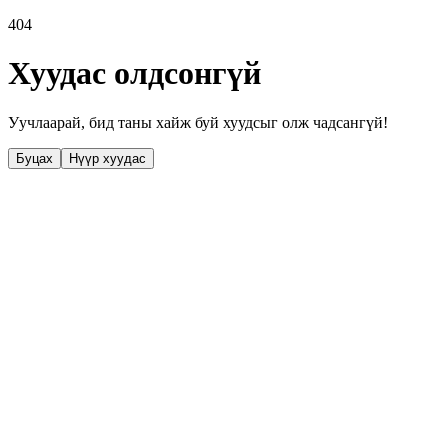
404
Хуудас олдсонгүй
Уучлаарай, бид таны хайж буй хуудсыг олж чадсангүй!
Буцах
Нүүр хуудас