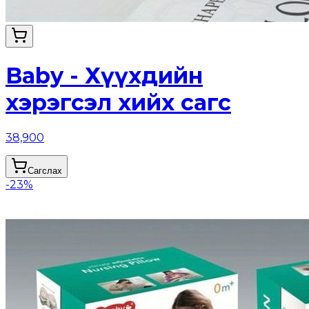
Baby - Хүүхдийн
хэрэгсэл хийх сагс
38,900
Сагслах
-
23
%