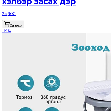
хэлбэр засах дэр
24,900
Сагслах
-
14
%