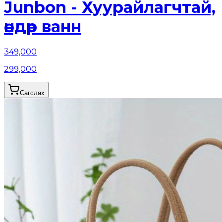
Junbon - Хуурайлагчтай,
өндөр ванн
349,000
299,000
Сагслах