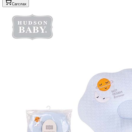
Сагслах