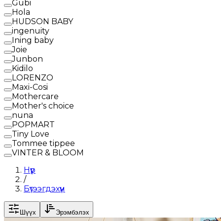
Gubi
Hola
HUDSON BABY
ingenuity
Ining baby
Joie
Junbon
Kidilo
LORENZO
Maxi-Cosi
Mothercare
Mother's choice
nuna
POPMART
Tiny Love
Tommee tippee
VINTER & BLOOM
Нүүр
/
Бүтээгдэхүүн
Шүүх
Эрэмбэлэх