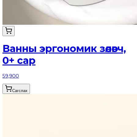
Ванны эргономик зөөлөвч,
0+ сар
59,900
Сагслах