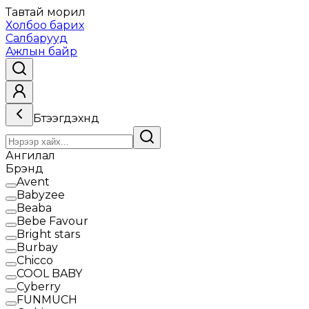
Тавтай морил
Холбоо барих
Салбарууд
Ажлын байр
Бүтээгдэхүүнүүд
Ангилал
Брэнд
Avent
Babyzee
Beaba
Bebe Favour
Bright stars
Burbay
Chicco
COOL BABY
Cyberry
FUNMUCH