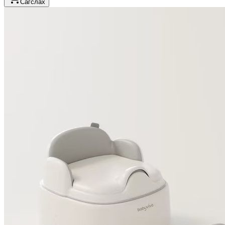
Сагслах