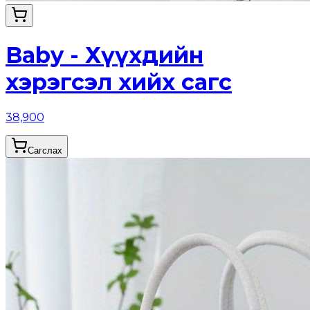
Baby - Хүүхдийн
хэрэгсэл хийх сагс
38,900
Сагслах