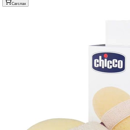
Сагслах