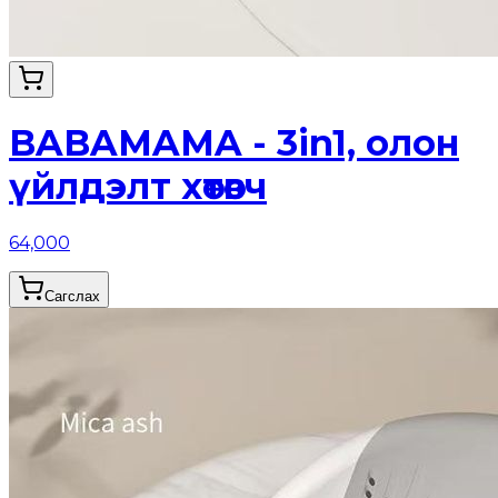
BABAMAMA - 3in1, олон
үйлдэлт хөтөвч
64,000
Сагслах