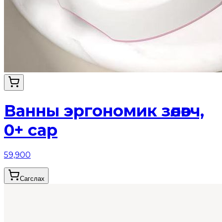
Ванны эргономик зөөлөвч,
0+ сар
59,900
Сагслах