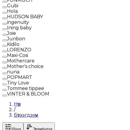
FUNMUCH
Gubi
Hola
HUDSON BABY
ingenuity
Ining baby
Joie
Junbon
Kidilo
LORENZO
Maxi-Cosi
Mothercare
Mother's choice
nuna
POPMART
Tiny Love
Tommee tippee
VINTER & BLOOM
Нүүр
/
Бүтээгдэхүүн
Шүүх
Эрэмбэлэх