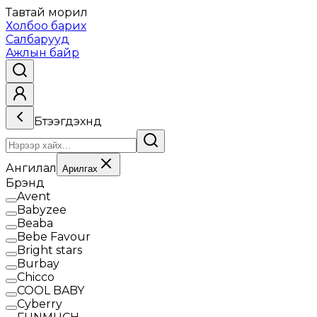
Тавтай морил
Холбоо барих
Салбарууд
Ажлын байр
Бүтээгдэхүүнүүд
Ангилал
Арилгах
Брэнд
Avent
Babyzee
Beaba
Bebe Favour
Bright stars
Burbay
Chicco
COOL BABY
Cyberry