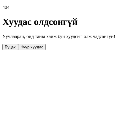
404
Хуудас олдсонгүй
Уучлаарай, бид таны хайж буй хуудсыг олж чадсангүй!
Буцах
Нүүр хуудас