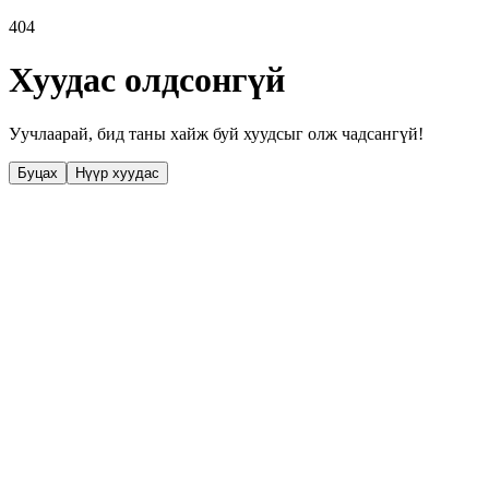
404
Хуудас олдсонгүй
Уучлаарай, бид таны хайж буй хуудсыг олж чадсангүй!
Буцах
Нүүр хуудас