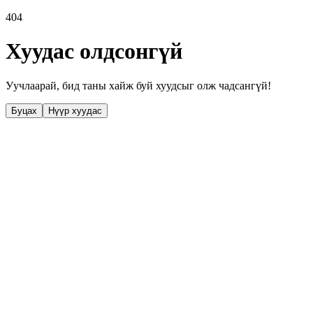
404
Хуудас олдсонгүй
Уучлаарай, бид таны хайж буй хуудсыг олж чадсангүй!
Буцах
Нүүр хуудас