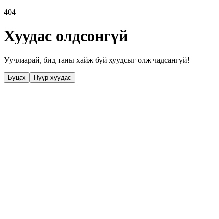
404
Хуудас олдсонгүй
Уучлаарай, бид таны хайж буй хуудсыг олж чадсангүй!
Буцах
Нүүр хуудас