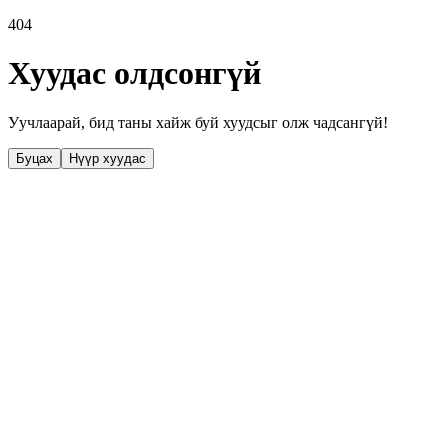
404
Хуудас олдсонгүй
Уучлаарай, бид таны хайж буй хуудсыг олж чадсангүй!
Буцах
Нүүр хуудас